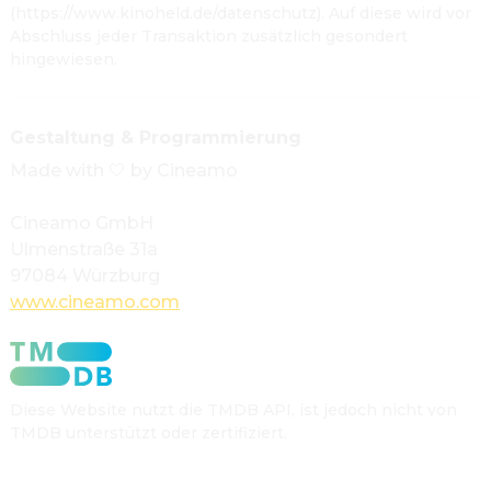
(
https://www.kinoheld.de/datenschutz
). Auf diese wird vor
Abschluss jeder Transaktion zusätzlich gesondert
hingewiesen.
Gestaltung & Programmierung
Made with 
🤍
 by Cineamo
Cineamo GmbH
Ulmenstra
ß
e 31a
97084 W
ü
rzburg
www.cineamo.com
Diese Website nutzt die TMDB API, ist jedoch nicht von
TMDB unterstützt oder zertifiziert.