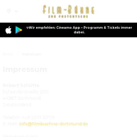
✨Wir empfehlen: Cineamo App – Programm & Tickets immer
dabei.
Home
Impressum
Impressum
Robert Schütte
Schüruferstraße 330
44287 Dortmund
Deutschland
Telefon
: 
+49 2371 22119
E-Mail
:
info@filmbuehne-dortmund.de
Vertreten durch
: