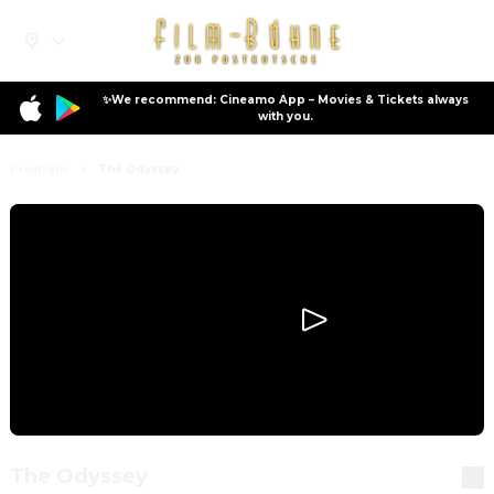
✨We recommend: Cineamo App – Movies & Tickets always
with you.
Program
The Odyssey
The Odyssey